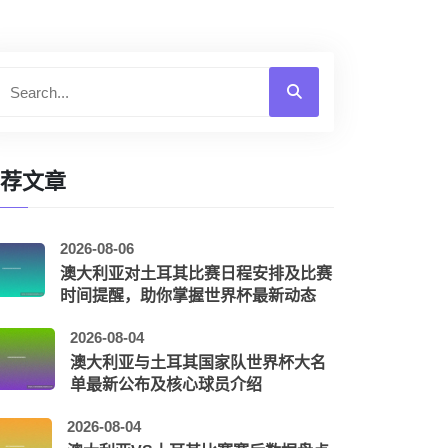
荐文章
2026-08-06
澳大利亚对土耳其比赛日程安排及比赛
时间提醒，助你掌握世界杯最新动态
2026-08-04
澳大利亚与土耳其国家队世界杯大名
单最新公布及核心球员介绍
2026-08-04