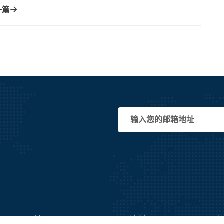
一篇
导航
网站地图
联