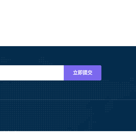
立即提交
系方式