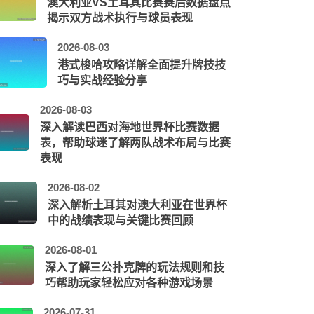
澳大利亚VS土耳其比赛赛后数据盘点
揭示双方战术执行与球员表现
2026-08-03
港式梭哈攻略详解全面提升牌技技
巧与实战经验分享
2026-08-03
深入解读巴西对海地世界杯比赛数据
表，帮助球迷了解两队战术布局与比赛
表现
2026-08-02
深入解析土耳其对澳大利亚在世界杯
中的战绩表现与关键比赛回顾
2026-08-01
深入了解三公扑克牌的玩法规则和技
巧帮助玩家轻松应对各种游戏场景
2026-07-31