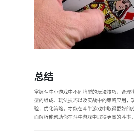
总结
掌握斗牛小游戏中不同牌型的玩法技巧，合理
型的组成、玩法技巧以及实战中的策略应用，
验，优化策略，才能在斗牛游戏中取得更好的
面解析能帮助你在斗牛游戏中取得更高的胜率