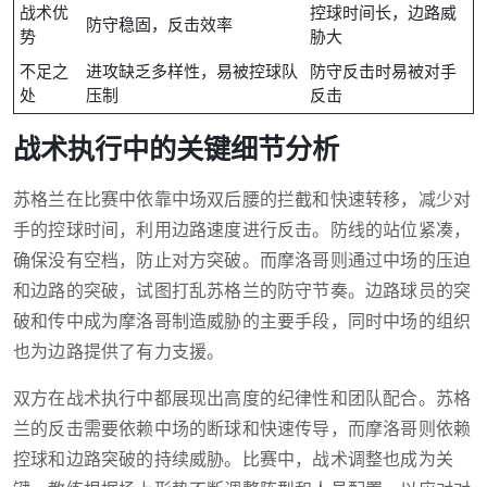
战术优
控球时间长，边路威
防守稳固，反击效率
势
胁大
不足之
进攻缺乏多样性，易被控球队
防守反击时易被对手
处
压制
反击
战术执行中的关键细节分析
苏格兰在比赛中依靠中场双后腰的拦截和快速转移，减少对
手的控球时间，利用边路速度进行反击。防线的站位紧凑，
确保没有空档，防止对方突破。而摩洛哥则通过中场的压迫
和边路的突破，试图打乱苏格兰的防守节奏。边路球员的突
破和传中成为摩洛哥制造威胁的主要手段，同时中场的组织
也为边路提供了有力支援。
双方在战术执行中都展现出高度的纪律性和团队配合。苏格
兰的反击需要依赖中场的断球和快速传导，而摩洛哥则依赖
控球和边路突破的持续威胁。比赛中，战术调整也成为关