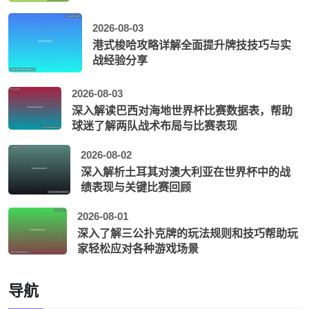
2026-08-03
港式梭哈攻略详解全面提升牌技技巧与实
战经验分享
2026-08-03
深入解读巴西对海地世界杯比赛数据表，帮助
球迷了解两队战术布局与比赛表现
2026-08-02
深入解析土耳其对澳大利亚在世界杯中的战
绩表现与关键比赛回顾
2026-08-01
深入了解三公扑克牌的玩法规则和技巧帮助玩
家轻松应对各种游戏场景
导航