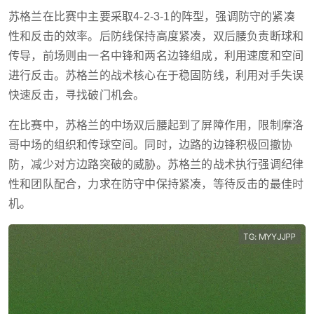
苏格兰在比赛中主要采取4-2-3-1的阵型，强调防守的紧凑
性和反击的效率。后防线保持高度紧凑，双后腰负责断球和
传导，前场则由一名中锋和两名边锋组成，利用速度和空间
进行反击。苏格兰的战术核心在于稳固防线，利用对手失误
快速反击，寻找破门机会。
在比赛中，苏格兰的中场双后腰起到了屏障作用，限制摩洛
哥中场的组织和传球空间。同时，边路的边锋积极回撤协
防，减少对方边路突破的威胁。苏格兰的战术执行强调纪律
性和团队配合，力求在防守中保持紧凑，等待反击的最佳时
机。