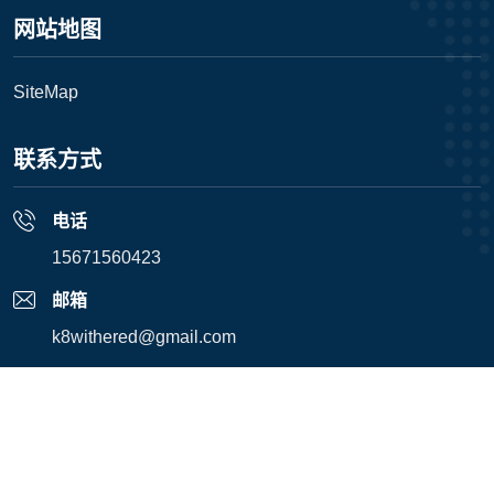
网站地图
SiteMap
联系方式
电话
15671560423
邮箱
k8withered@gmail.com
地址
江门县前进东路294号花园E座