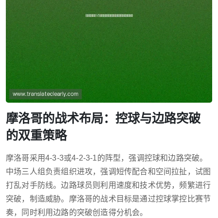
摩洛哥的战术布局：控球与边路突破
的双重策略
摩洛哥采用4-3-3或4-2-3-1的阵型，强调控球和边路突破。
中场三人组负责组织进攻，强调短传配合和空间拉扯，试图
打乱对手防线。边路球员则利用速度和技术优势，频繁进行
突破，制造威胁。摩洛哥的战术目标是通过控球掌控比赛节
奏，同时利用边路的突破创造得分机会。