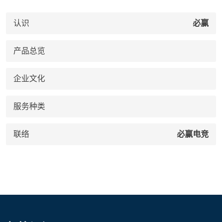
认识
必赢
产品总览
企业文化
服务种类
联络
必赢电竞