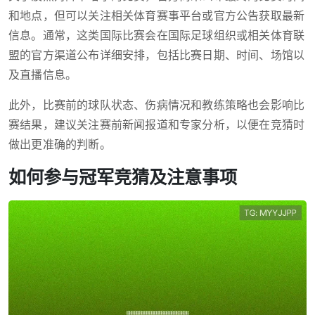
和地点，但可以关注相关体育赛事平台或官方公告获取最新
信息。通常，这类国际比赛会在国际足球组织或相关体育联
盟的官方渠道公布详细安排，包括比赛日期、时间、场馆以
及直播信息。
此外，比赛前的球队状态、伤病情况和教练策略也会影响比
赛结果，建议关注赛前新闻报道和专家分析，以便在竞猜时
做出更准确的判断。
如何参与冠军竞猜及注意事项