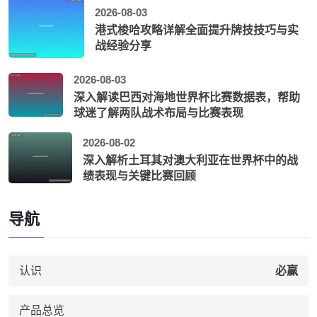
2026-08-03
港式梭哈攻略详解全面提升牌技技巧与实
战经验分享
2026-08-03
深入解读巴西对海地世界杯比赛数据表，帮助
球迷了解两队战术布局与比赛表现
2026-08-02
深入解析土耳其对澳大利亚在世界杯中的战
绩表现与关键比赛回顾
导航
认识
必赢
产品总览