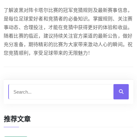
了解波黑对阵卡塔尔比赛的冠军竞猜规则及最新赛事信息，
是每位足球爱好者和竞猜者的必备知识。掌握规则、关注赛
事动态、合理投注，才能在竞猜中获得更好的体验和收益。
随着比赛的临近，建议持续关注官方渠道的最新公告，做好
充分准备，期待精彩的比赛为大家带来激动人心的瞬间。祝
您竞猜顺利，享受足球带来的无限魅力！
推荐文章