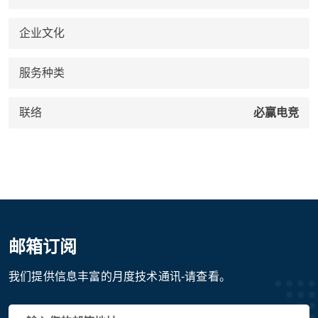
企业文化
服务种类
联络
必赢电竞
邮箱订阅
我们提供信息丰富的月度技术通讯-请查看。