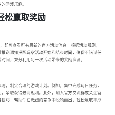
性的游戏乐趣。
轻松赢取奖励
面，即可查看所有最新的官方活动信息。根据活动规则，
过推送通知提醒玩家活动开始和结束时间，确保不错过任
戏时间，充分利用每一次活动带来的奖励资源。
规则，制定合理的游戏计划。例如，集中完成每日任务，
间，争取获得最高返利。此外，加入官方交流群或关注官
略技巧，帮助你在激烈的竞争中脱颖而出，轻松赢取丰厚