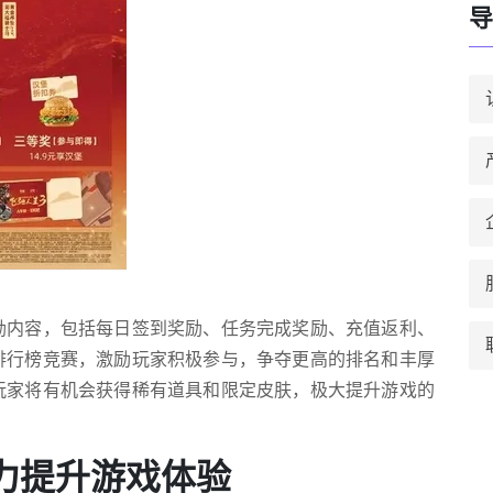
导
励内容，包括每日签到奖励、任务完成奖励、充值返利、
排行榜竞赛，激励玩家积极参与，争夺更高的排名和丰厚
玩家将有机会获得稀有道具和限定皮肤，极大提升游戏的
力提升游戏体验