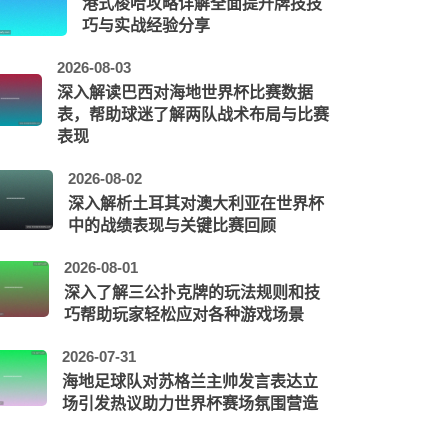
港式梭哈攻略详解全面提升牌技技
巧与实战经验分享
2026-08-03
深入解读巴西对海地世界杯比赛数据
表，帮助球迷了解两队战术布局与比赛
表现
2026-08-02
深入解析土耳其对澳大利亚在世界杯
中的战绩表现与关键比赛回顾
2026-08-01
深入了解三公扑克牌的玩法规则和技
巧帮助玩家轻松应对各种游戏场景
2026-07-31
海地足球队对苏格兰主帅发言表达立
场引发热议助力世界杯赛场氛围营造