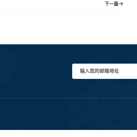
下一篇
导航
网站地图
联