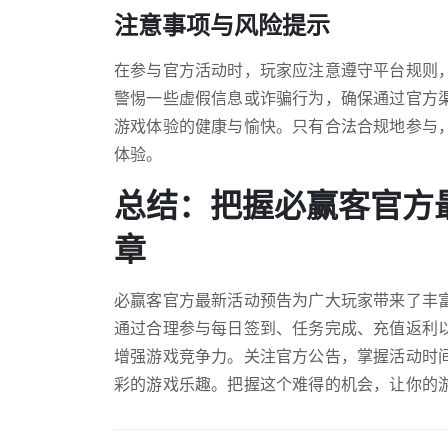
注意事项与风险提示
在参与官方活动时，玩家应注意遵守平台规则
警惕一些虚假信息或诈骗行为，确保通过官方
游戏体验的健康与愉快。只有合法合规地参与
体验。
总结：把握必赢客官方
章
必赢客官方最新活动预告为广大玩家带来了丰
通过合理参与每日签到、任务完成、充值返利
增强游戏竞争力。关注官方公告，掌握活动时
彩的游戏乐趣。把握这个难得的机会，让你的