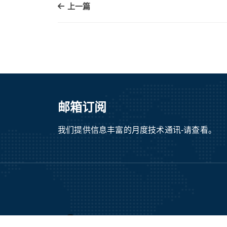
上一篇
邮箱订阅
我们提供信息丰富的月度技术通讯-请查看。