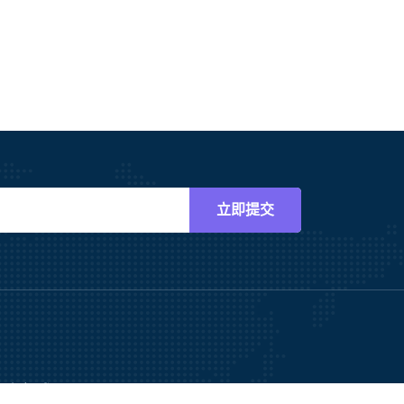
立即提交
系方式