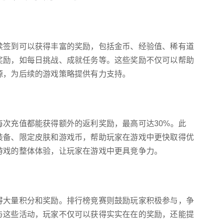
续签到可以获得丰富的奖励，包括金币、经验值、稀有道
奖励，如每日挑战、成就任务等。这些奖励不仅可以帮助
源，为后续的游戏策略提供有力支持。
次充值都能获得额外的返利奖励，最高可达30%。此
装备、限定皮肤和游戏币，帮助玩家在游戏中更快取得优
游戏的整体体验，让玩家在游戏中更具竞争力。
得大量积分和奖励。排行榜竞赛则鼓励玩家积极参与，争
与这些活动，玩家不仅可以获得实实在在的奖励，还能提