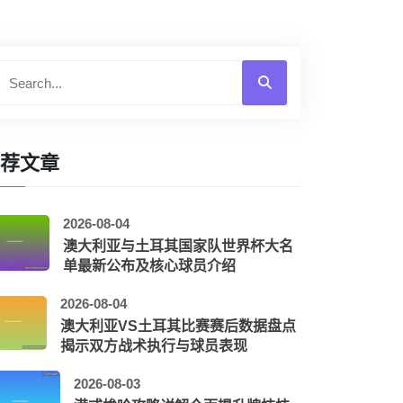
荐文章
2026-08-04
澳大利亚与土耳其国家队世界杯大名
单最新公布及核心球员介绍
2026-08-04
澳大利亚VS土耳其比赛赛后数据盘点
揭示双方战术执行与球员表现
2026-08-03