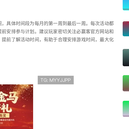
间，具体时间段为每月的第一周到最后一周。每次活动都
提前安排参与计划。建议玩家密切关注必赢客官方网站和
。提前了解活动时间，有助于合理安排游戏时间，最大化