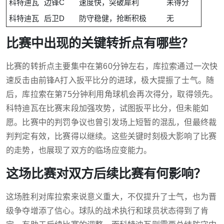
科特迪瓦
边锋C
速度快，突破犀利
未得分
科特迪瓦
后卫D
防守稳健，抢断积极
无
比赛中出现的关键转折点有哪些？
比赛的转折点主要集中在第60分钟左右，库拉索通过一次快
速反击由前锋A打入扳平比分的进球，极大提振了士气。随
后，库拉索在第75分钟利用角球机会再次得分，取得领先。
科特迪瓦在比赛末段加强攻势，试图扳平比分，但未能如
愿。比赛中的判罚争议也曾引发场上短暂的混乱，但最终裁
判判定有效，比赛得以继续。这些关键时刻极大影响了比赛
的走势，也展现了双方的临场应变能力。
这场比赛对双方后续比赛有何影响？
这场胜利对库拉索来说意义重大，不仅提升了士气，也为晋
级争夺增添了信心。球队的战术执行和球员状态得到了肯