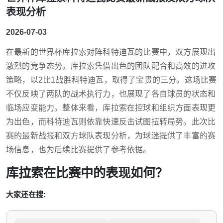
表现分析
2026-07-03
在最新的世界杯库拉索对阵科特迪瓦的比赛中，双方展现出
激烈的竞争态势。库拉索凭借出色的团队配合和高效的进攻
策略，以2比1战胜科特迪瓦，取得了宝贵的三分。这场比赛
不仅反映了两队的战术执行力，也展现了各自球员的状态和
临场应变能力。整体来看，库拉索在控球和组织方面表现更
为出色，而科特迪瓦则依靠快速反击试图扭转局势。此次比
赛的最新战报和双方球队表现分析，为球迷提供了丰富的赛
场信息，也为后续比赛提供了参考依据。
库拉索在比赛中的表现如何？
大家还在搜: