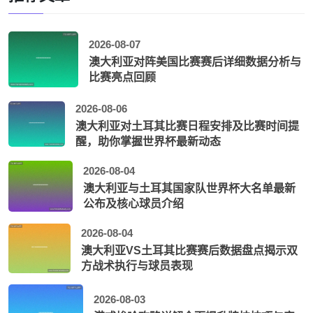
2026-08-07
澳大利亚对阵美国比赛赛后详细数据分析与
比赛亮点回顾
2026-08-06
澳大利亚对土耳其比赛日程安排及比赛时间提
醒，助你掌握世界杯最新动态
2026-08-04
澳大利亚与土耳其国家队世界杯大名单最新
公布及核心球员介绍
2026-08-04
澳大利亚VS土耳其比赛赛后数据盘点揭示双
方战术执行与球员表现
2026-08-03