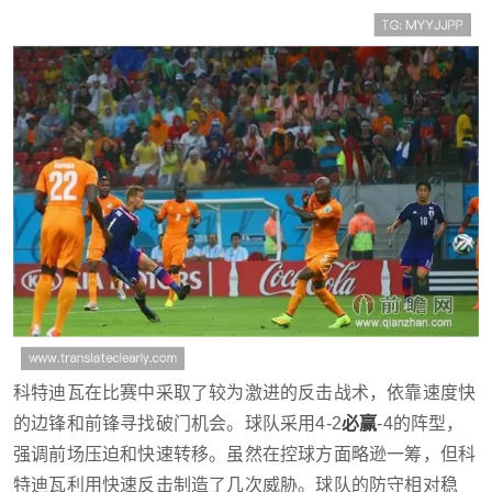
科特迪瓦在比赛中采取了较为激进的反击战术，依靠速度快
的边锋和前锋寻找破门机会。球队采用4-2
必赢
-4的阵型，
强调前场压迫和快速转移。虽然在控球方面略逊一筹，但科
特迪瓦利用快速反击制造了几次威胁。球队的防守相对稳